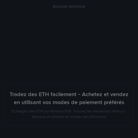
Aucune annonce
Tradez des ETH facilement - Achetez et vendez
en utilisant vos modes de paiement préférés
Échangez des ETH sur Binance P2P. Trouvez les meilleures offres ci-
dessous et achetez et vendez des Ethereum