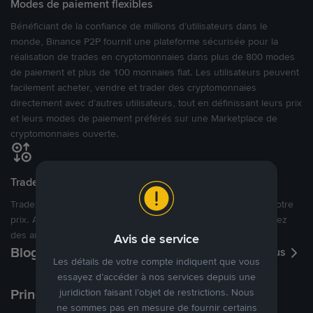
Modes de paiement flexibles
Bénéficiant de la confiance de millions d’utilisateurs dans le
monde, Binance P2P fournit une plateforme sécurisée pour la
réalisation de trades en cryptomonnaies dans plus de 800 modes
de paiement et plus de 100 monnaies fiat. Les utilisateurs peuvent
facilement acheter, vendre et trader des cryptomonnaies
directement avec d’autres utilisateurs, tout en définissant leurs prix
et leurs modes de paiement préférés sur une Marketplace de
cryptomonnaies ouverte.
Tradez à des prix avantageux pour vous
Tradez des cryptos en étant libres d’acheter et de vendre à votre
prix. Achetez ou vendez à partir des offres existantes, ou créez
des annonces commerciales pour fixer vos propres prix.
Avis de service
Blog P2P
Voir plus
Les détails de votre compte indiquent que vous
essayez d’accéder à nos services depuis une
Principaux modes de paiement
juridiction faisant l’objet de restrictions. Nous
ne sommes pas en mesure de fournir certains