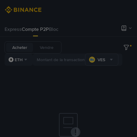
Express
Compte P2P
Bloc
Acheter
Vendre
ETH
VES