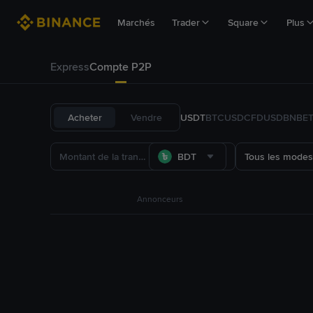
Marchés
Trader
Square
Plus
Express
Compte P2P
Acheter
Vendre
USDT
BTC
USDC
FDUSD
BNB
E
BDT
Tous les modes
Annonceurs