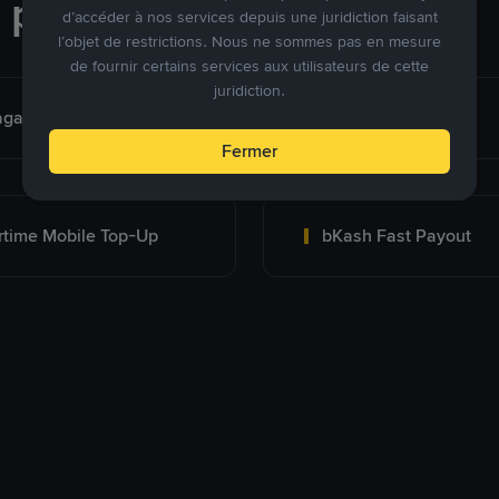
e paiement
d’accéder à nos services depuis une juridiction faisant
l’objet de restrictions. Nous ne sommes pas en mesure
de fournir certains services aux utilisateurs de cette
juridiction.
agad
Bank Transfer
Fermer
rtime Mobile Top-Up
bKash Fast Payout