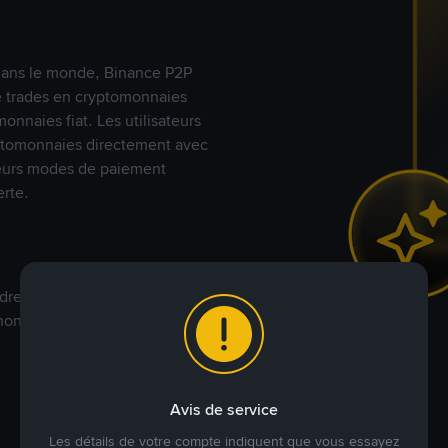
s dans le monde, Binance P2P
de trades en cryptomonnaies
nnaies fiat. Les utilisateurs
yptomonnaies directement avec
t leurs modes de paiement
rte.
dre à votre prix. Achetez ou
annonces commerciales pour
Avis de service
Les détails de votre compte indiquent que vous essayez