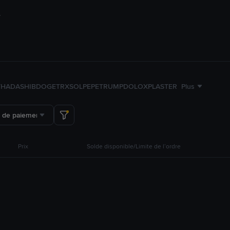
TH
ADA
SHIB
DOGE
TRX
SOL
PEPE
TRUMP
DOLO
XPL
ASTER
Plus
 de paiement
Prix
Solde disponible/Limite de l’ordre