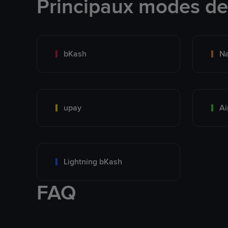
Principaux modes d
bKash
N
upay
Ai
Lightning bKash
FAQ