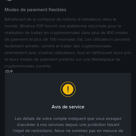
Modes de paiement flexibles
Bénéficiant de la confiance de millions d’utilisateurs dans le
monde, Binance P2P fournit une plateforme sécurisée pour la
réalisation de trades en cryptomonnaies dans plus de 800 modes
de paiement et plus de 100 monnaies fiat. Les utilisateurs peuvent
facilement acheter, vendre et trader des cryptomonnaies
directement avec d’autres utilisateurs, tout en définissant leurs prix
et leurs modes de paiement préférés sur une Marketplace de
cryptomonnaies ouverte.
Tradez à des prix avantageux pour vous
Tradez des cryptos en étant libres d’acheter et de vendre à votre
prix. Achetez ou vendez à partir des offres existantes, ou créez
Avis de service
des annonces commerciales pour fixer vos propres prix.
Blog P2P
Voir plus
Les détails de votre compte indiquent que vous essayez
d’accéder à nos services depuis une juridiction faisant
l’objet de restrictions. Nous ne sommes pas en mesure de
Principaux modes de paiement