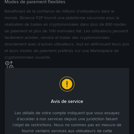
Modes de paiement flexibles
Bénéficiant de la confiance de millions d’utilisateurs dans le
monde, Binance P2P fournit une plateforme sécurisée pour la
réalisation de trades en cryptomonnaies dans plus de 800 modes
de paiement et plus de 100 monnaies fiat. Les utilisateurs peuvent
facilement acheter, vendre et trader des cryptomonnaies
directement avec d’autres utilisateurs, tout en définissant leurs prix
et leurs modes de paiement préférés sur une Marketplace de
cryptomonnaies ouverte.
Tradez à des prix avantageux pour vous
Tradez des cryptos en étant libres d’acheter et de vendre à votre
prix. Achetez ou vendez à partir des offres existantes, ou créez
des annonces commerciales pour fixer vos propres prix.
Avis de service
Blog P2P
Voir plus
Les détails de votre compte indiquent que vous essayez
d’accéder à nos services depuis une juridiction faisant
Principaux modes de paiement
l’objet de restrictions. Nous ne sommes pas en mesure de
fournir certains services aux utilisateurs de cette