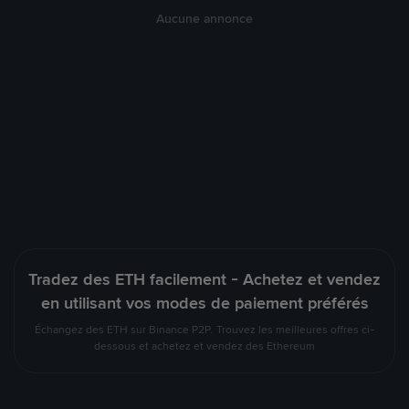
Aucune annonce
Tradez des ETH facilement - Achetez et vendez
en utilisant vos modes de paiement préférés
Échangez des ETH sur Binance P2P. Trouvez les meilleures offres ci-
dessous et achetez et vendez des Ethereum