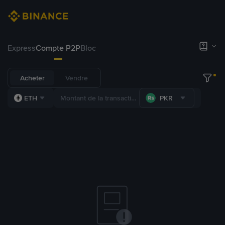
Express
Compte P2P
Bloc
Acheter
Vendre
ETH
PKR