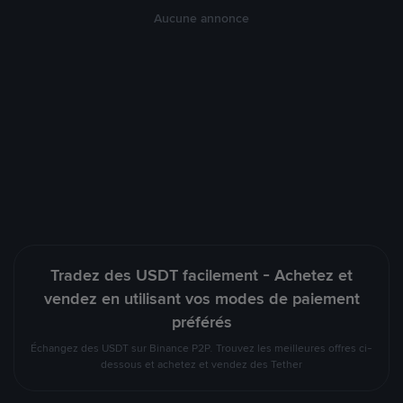
Aucune annonce
Tradez des USDT facilement - Achetez et
vendez en utilisant vos modes de paiement
préférés
Échangez des USDT sur Binance P2P. Trouvez les meilleures offres ci-
dessous et achetez et vendez des Tether