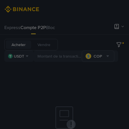
Express
Compte P2P
Bloc
Acheter
Vendre
USDT
COP