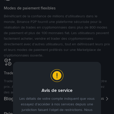
Modes de paiement flexibles
Bénéficiant de la confiance de millions d’utilisateurs dans le
monde, Binance P2P fournit une plateforme sécurisée pour la
réalisation de trades en cryptomonnaies dans plus de 800 modes
de paiement et plus de 100 monnaies fiat. Les utilisateurs peuvent
facilement acheter, vendre et trader des cryptomonnaies
directement avec d’autres utilisateurs, tout en définissant leurs prix
et leurs modes de paiement préférés sur une Marketplace de
cryptomonnaies ouverte.
Tradez à des prix avantageux pour vous
Tradez des cryptos en étant libres d’acheter et de vendre à votre
prix. Achetez ou vendez à partir des offres existantes, ou créez
Avis de service
des annonces commerciales pour fixer vos propres prix.
Blog P2P
Voir plus
Les détails de votre compte indiquent que vous
essayez d’accéder à nos services depuis une
juridiction faisant l’objet de restrictions. Nous
Principaux modes de paiement