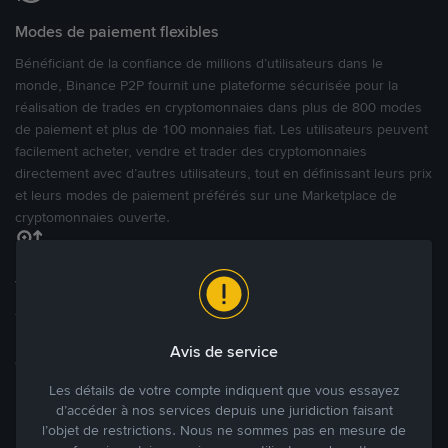
Modes de paiement flexibles
Bénéficiant de la confiance de millions d’utilisateurs dans le
monde, Binance P2P fournit une plateforme sécurisée pour la
réalisation de trades en cryptomonnaies dans plus de 800 modes
de paiement et plus de 100 monnaies fiat. Les utilisateurs peuvent
facilement acheter, vendre et trader des cryptomonnaies
directement avec d’autres utilisateurs, tout en définissant leurs prix
et leurs modes de paiement préférés sur une Marketplace de
cryptomonnaies ouverte.
Tradez à des prix avantageux pour vous
Tradez des cryptos en étant libres d’acheter et de vendre à votre
prix. Achetez ou vendez à partir des offres existantes, ou créez
Avis de service
des annonces commerciales pour fixer vos propres prix.
Blog P2P
Voir plus
Les détails de votre compte indiquent que vous essayez
d’accéder à nos services depuis une juridiction faisant
l’objet de restrictions. Nous ne sommes pas en mesure de
Principaux modes de paiement