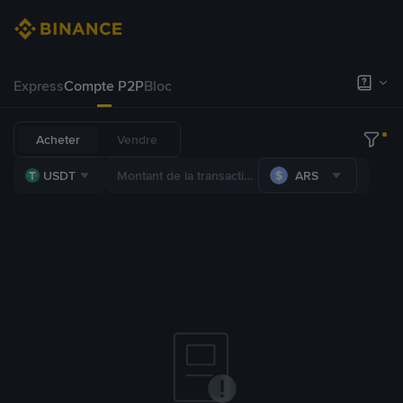
Express
Compte P2P
Bloc
Acheter
Vendre
USDT
ARS