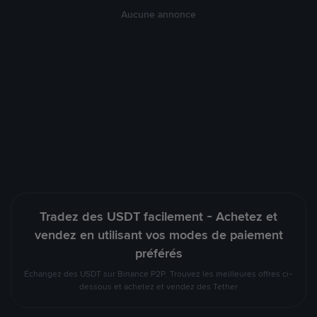
Aucune annonce
Tradez des USDT facilement - Achetez et
vendez en utilisant vos modes de paiement
préférés
Échangez des USDT sur Binance P2P. Trouvez les meilleures offres ci-
dessous et achetez et vendez des Tether