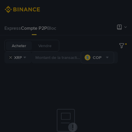
Express
Compte P2P
Bloc
Acheter
Vendre
XRP
COP