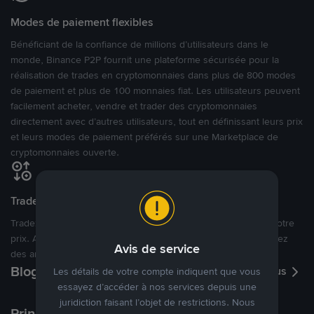
Modes de paiement flexibles
Bénéficiant de la confiance de millions d’utilisateurs dans le
monde, Binance P2P fournit une plateforme sécurisée pour la
réalisation de trades en cryptomonnaies dans plus de 800 modes
de paiement et plus de 100 monnaies fiat. Les utilisateurs peuvent
facilement acheter, vendre et trader des cryptomonnaies
directement avec d’autres utilisateurs, tout en définissant leurs prix
et leurs modes de paiement préférés sur une Marketplace de
cryptomonnaies ouverte.
Tradez à des prix avantageux pour vous
Tradez des cryptos en étant libres d’acheter et de vendre à votre
prix. Achetez ou vendez à partir des offres existantes, ou créez
Avis de service
des annonces commerciales pour fixer vos propres prix.
Blog P2P
Voir plus
Les détails de votre compte indiquent que vous
essayez d’accéder à nos services depuis une
juridiction faisant l’objet de restrictions. Nous
Principaux modes de paiement