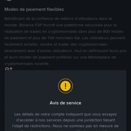
Modes de paiement flexibles
Bénéficiant de la confiance de millions d’utilisateurs dans le
monde, Binance P2P fournit une plateforme sécurisée pour la
réalisation de trades en cryptomonnaies dans plus de 800 modes
de paiement et plus de 100 monnaies fiat. Les utilisateurs peuvent
facilement acheter, vendre et trader des cryptomonnaies
directement avec d’autres utilisateurs, tout en définissant leurs prix
et leurs modes de paiement préférés sur une Marketplace de
cryptomonnaies ouverte.
Tradez à des prix avantageux pour vous
Tradez des cryptos en étant libres d’acheter et de vendre à votre
prix. Achetez ou vendez à partir des offres existantes, ou créez
Avis de service
des annonces commerciales pour fixer vos propres prix.
Blog P2P
Voir plus
Les détails de votre compte indiquent que vous essayez
d’accéder à nos services depuis une juridiction faisant
l’objet de restrictions. Nous ne sommes pas en mesure de
Principaux modes de paiement