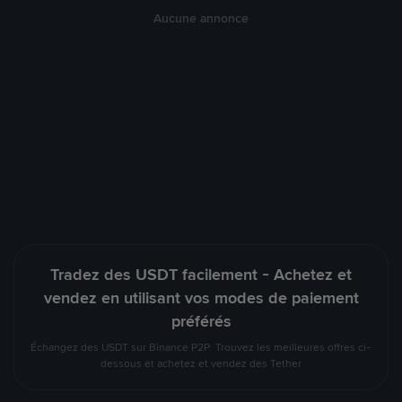
Aucune annonce
Tradez des USDT facilement - Achetez et
vendez en utilisant vos modes de paiement
préférés
Échangez des USDT sur Binance P2P. Trouvez les meilleures offres ci-
dessous et achetez et vendez des Tether