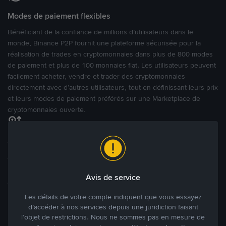
Modes de paiement flexibles
Bénéficiant de la confiance de millions d’utilisateurs dans le
monde, Binance P2P fournit une plateforme sécurisée pour la
réalisation de trades en cryptomonnaies dans plus de 800 modes
de paiement et plus de 100 monnaies fiat. Les utilisateurs peuvent
facilement acheter, vendre et trader des cryptomonnaies
directement avec d’autres utilisateurs, tout en définissant leurs prix
et leurs modes de paiement préférés sur une Marketplace de
cryptomonnaies ouverte.
Tradez à des prix avantageux pour vous
Tradez des cryptos en étant libres d’acheter et de vendre à votre
prix. Achetez ou vendez à partir des offres existantes, ou créez
Avis de service
des annonces commerciales pour fixer vos propres prix.
Blog P2P
Voir plus
Les détails de votre compte indiquent que vous essayez
d’accéder à nos services depuis une juridiction faisant
l’objet de restrictions. Nous ne sommes pas en mesure de
Principaux modes de paiement