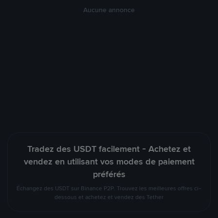
Aucune annonce
Tradez des USDT facilement - Achetez et
vendez en utilisant vos modes de paiement
préférés
Échangez des USDT sur Binance P2P. Trouvez les meilleures offres ci-
dessous et achetez et vendez des Tether