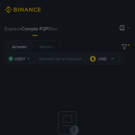
Express
Compte P2P
Bloc
Acheter
Vendre
USDT
USD