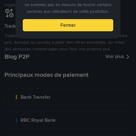
ne sommes pas en mesure de fournir certains
cryptomonnaies ouverte.
services aux utilisateurs de cette juridiction.
Fermer
Tradez à des prix avantageux pour vous
Tradez des cryptos en étant libres d’acheter et de vendre à votre
prix. Achetez ou vendez à partir des offres existantes, ou créez
des annonces commerciales pour fixer vos propres prix.
Blog P2P
Voir plus
Principaux modes de paiement
Bank Transfer
RBC Royal Bank