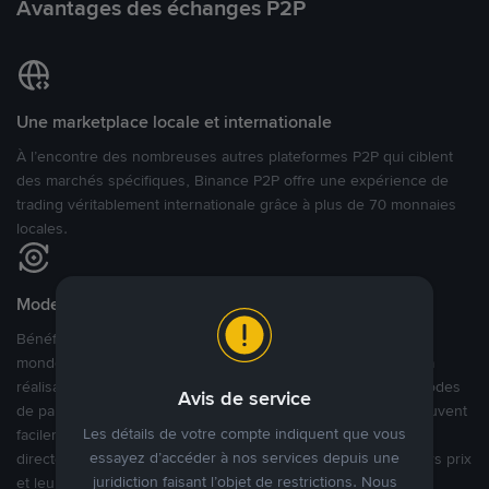
Avantages des échanges P2P
Une marketplace locale et internationale
À l’encontre des nombreuses autres plateformes P2P qui ciblent
des marchés spécifiques, Binance P2P offre une expérience de
trading véritablement internationale grâce à plus de 70 monnaies
locales.
Modes de paiement flexibles
Bénéficiant de la confiance de millions d’utilisateurs dans le
monde, Binance P2P fournit une plateforme sécurisée pour la
réalisation de trades en cryptomonnaies dans plus de 800 modes
Avis de service
de paiement et plus de 100 monnaies fiat. Les utilisateurs peuvent
Les détails de votre compte indiquent que vous
facilement acheter, vendre et trader des cryptomonnaies
essayez d’accéder à nos services depuis une
directement avec d’autres utilisateurs, tout en définissant leurs prix
juridiction faisant l’objet de restrictions. Nous
et leurs modes de paiement préférés sur une Marketplace de