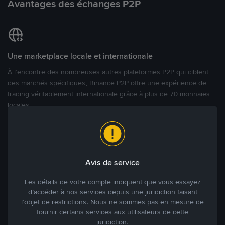
Avantages des échanges P2P
Une marketplace locale et internationale
À l’encontre des nombreuses autres plateformes P2P qui ciblent
des marchés spécifiques, Binance P2P offre une expérience de
trading véritablement internationale grâce à plus de 70 monnaies
locales.
Modes de paiement flexibles
Bénéficiant de la confiance de millions d’utilisateurs dans le
Avis de service
monde, Binance P2P fournit une plateforme sécurisée pour la
réalisation de trades en cryptomonnaies dans plus de 800 modes
Les détails de votre compte indiquent que vous essayez
de paiement et plus de 100 monnaies fiat. Les utilisateurs peuvent
d’accéder à nos services depuis une juridiction faisant
facilement acheter, vendre et trader des cryptomonnaies
l’objet de restrictions. Nous ne sommes pas en mesure de
directement avec d’autres utilisateurs, tout en définissant leurs prix
fournir certains services aux utilisateurs de cette
juridiction.
et leurs modes de paiement préférés sur une Marketplace de