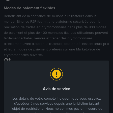
Modes de paiement flexibles
Bénéficiant de la confiance de millions d’utilisateurs dans le
monde, Binance P2P fournit une plateforme sécurisée pour la
réalisation de trades en cryptomonnaies dans plus de 800 modes
de paiement et plus de 100 monnaies fiat. Les utilisateurs peuvent
facilement acheter, vendre et trader des cryptomonnaies
directement avec d’autres utilisateurs, tout en définissant leurs prix
et leurs modes de paiement préférés sur une Marketplace de
cryptomonnaies ouverte.
Tradez à des prix avantageux pour vous
Tradez des cryptos en étant libres d’acheter et de vendre à votre
prix. Achetez ou vendez à partir des offres existantes, ou créez
Avis de service
des annonces commerciales pour fixer vos propres prix.
Blog P2P
Voir plus
Les détails de votre compte indiquent que vous essayez
d’accéder à nos services depuis une juridiction faisant
l’objet de restrictions. Nous ne sommes pas en mesure de
Principaux modes de paiement