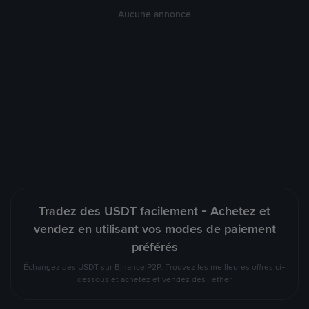
Aucune annonce
Tradez des USDT facilement - Achetez et
vendez en utilisant vos modes de paiement
préférés
Échangez des USDT sur Binance P2P. Trouvez les meilleures offres ci-
dessous et achetez et vendez des Tether