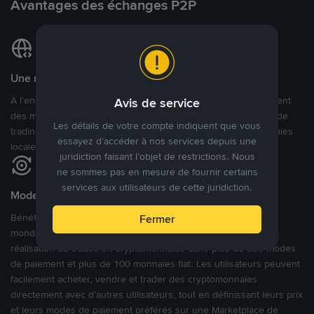
Avantages des échanges P2P
Une marketplace locale et internationale
À l’encontre des nombreuses autres plateformes P2P qui ciblent
Avis de service
des marchés spécifiques, Binance P2P offre une expérience de
Les détails de votre compte indiquent que vous
trading véritablement internationale grâce à plus de 70 monnaies
essayez d’accéder à nos services depuis une
locales.
juridiction faisant l’objet de restrictions. Nous
ne sommes pas en mesure de fournir certains
services aux utilisateurs de cette juridiction.
Modes de paiement flexibles
Bénéficiant de la confiance de millions d’utilisateurs dans le
Fermer
monde, Binance P2P fournit une plateforme sécurisée pour la
réalisation de trades en cryptomonnaies dans plus de 800 modes
de paiement et plus de 100 monnaies fiat. Les utilisateurs peuvent
facilement acheter, vendre et trader des cryptomonnaies
directement avec d’autres utilisateurs, tout en définissant leurs prix
et leurs modes de paiement préférés sur une Marketplace de