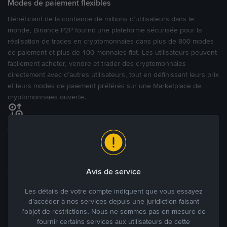
Modes de paiement flexibles
Bénéficiant de la confiance de millions d’utilisateurs dans le
monde, Binance P2P fournit une plateforme sécurisée pour la
réalisation de trades en cryptomonnaies dans plus de 800 modes
de paiement et plus de 100 monnaies fiat. Les utilisateurs peuvent
facilement acheter, vendre et trader des cryptomonnaies
directement avec d’autres utilisateurs, tout en définissant leurs prix
et leurs modes de paiement préférés sur une Marketplace de
cryptomonnaies ouverte.
Tradez à des prix avantageux pour vous
Tradez des cryptos en étant libres d’acheter et de vendre à votre
prix. Achetez ou vendez à partir des offres existantes, ou créez
des annonces commerciales pour fixer vos propres prix.
Avis de service
Blog P2P
Voir plus
Les détails de votre compte indiquent que vous essayez
d’accéder à nos services depuis une juridiction faisant
Principaux modes de paiement
l’objet de restrictions. Nous ne sommes pas en mesure de
fournir certains services aux utilisateurs de cette