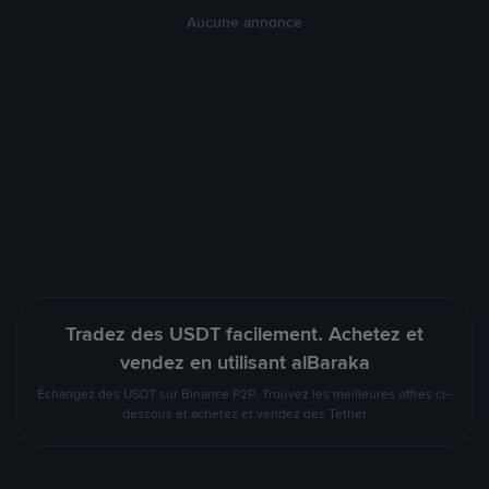
Aucune annonce
Tradez des USDT facilement. Achetez et
vendez en utilisant alBaraka
Échangez des USDT sur Binance P2P. Trouvez les meilleures offres ci-
dessous et achetez et vendez des Tether