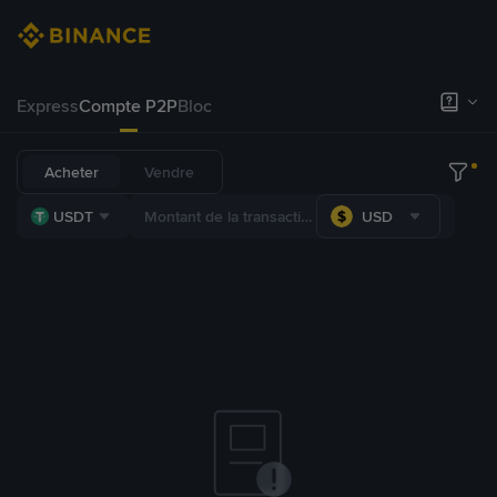
Express
Compte P2P
Bloc
Acheter
Vendre
USDT
USD