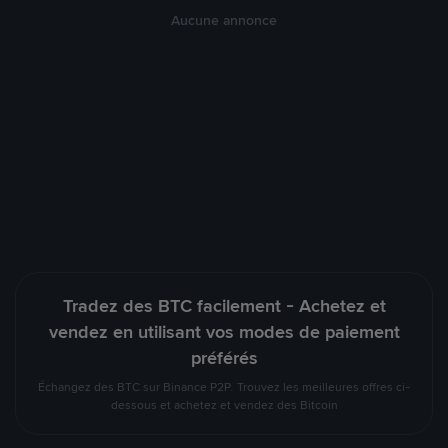
Aucune annonce
Tradez des BTC facilement - Achetez et
vendez en utilisant vos modes de paiement
préférés
Échangez des BTC sur Binance P2P. Trouvez les meilleures offres ci-
dessous et achetez et vendez des Bitcoin