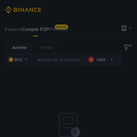
Assuré
Express
Compte P2P
Premium
Acheter
Vendre
BTC
CNY