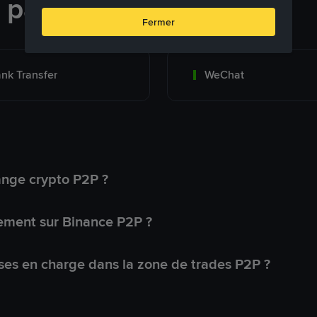
e paiement
Fermer
nk Transfer
WeChat
ange crypto P2P ?
ement sur Binance P2P ?
ses en charge dans la zone de trades P2P ?