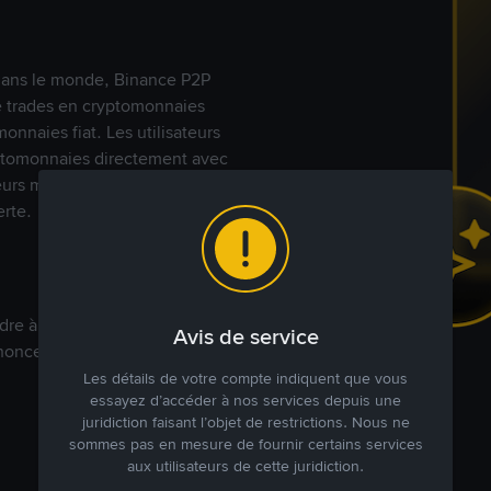
s dans le monde, Binance P2P
de trades en cryptomonnaies
nnaies fiat. Les utilisateurs
yptomonnaies directement avec
t leurs modes de paiement
rte.
dre à votre prix. Achetez ou
Avis de service
annonces commerciales pour
Les détails de votre compte indiquent que vous
essayez d’accéder à nos services depuis une
juridiction faisant l’objet de restrictions. Nous ne
sommes pas en mesure de fournir certains services
aux utilisateurs de cette juridiction.