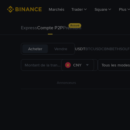
Marchés
Trader
Square
Plus
Assuré
Express
Compte P2P
Premium
Acheter
Vendre
USDT
BTC
USDC
BNB
ETH
SOL
CNY
Tous les modes
Annonceurs