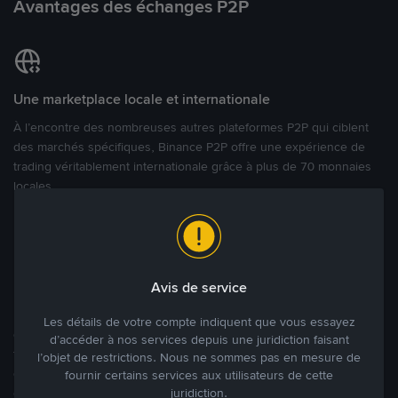
Avantages des échanges P2P
Une marketplace locale et internationale
À l’encontre des nombreuses autres plateformes P2P qui ciblent
des marchés spécifiques, Binance P2P offre une expérience de
trading véritablement internationale grâce à plus de 70 monnaies
locales.
Modes de paiement flexibles
Bénéficiant de la confiance de millions d’utilisateurs dans le
Avis de service
monde, Binance P2P fournit une plateforme sécurisée pour la
réalisation de trades en cryptomonnaies dans plus de 800 modes
Les détails de votre compte indiquent que vous essayez
de paiement et plus de 100 monnaies fiat. Les utilisateurs peuvent
d’accéder à nos services depuis une juridiction faisant
facilement acheter, vendre et trader des cryptomonnaies
l’objet de restrictions. Nous ne sommes pas en mesure de
directement avec d’autres utilisateurs, tout en définissant leurs prix
fournir certains services aux utilisateurs de cette
juridiction.
et leurs modes de paiement préférés sur une Marketplace de