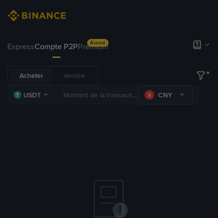
Assuré
Express
Compte P2P
Premium
Acheter
Vendre
USDT
CNY