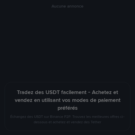
Aucune annonce
Tradez des USDT facilement - Achetez et
vendez en utilisant vos modes de paiement
préférés
Échangez des USDT sur Binance P2P. Trouvez les meilleures offres ci-
dessous et achetez et vendez des Tether