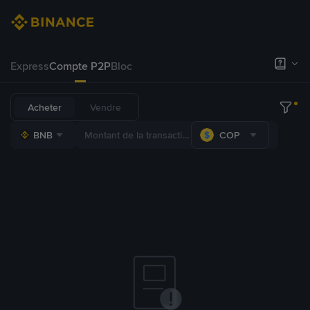
Express
Compte P2P
Bloc
Acheter
Vendre
BNB
COP