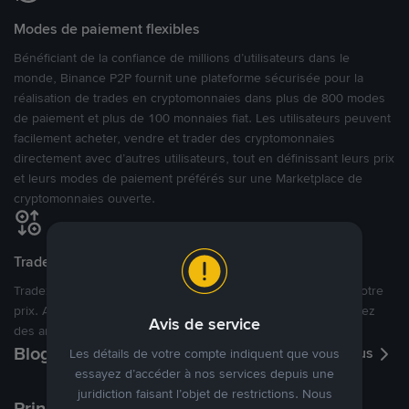
Modes de paiement flexibles
Bénéficiant de la confiance de millions d’utilisateurs dans le
monde, Binance P2P fournit une plateforme sécurisée pour la
réalisation de trades en cryptomonnaies dans plus de 800 modes
de paiement et plus de 100 monnaies fiat. Les utilisateurs peuvent
facilement acheter, vendre et trader des cryptomonnaies
directement avec d’autres utilisateurs, tout en définissant leurs prix
et leurs modes de paiement préférés sur une Marketplace de
cryptomonnaies ouverte.
Tradez à des prix avantageux pour vous
Tradez des cryptos en étant libres d’acheter et de vendre à votre
prix. Achetez ou vendez à partir des offres existantes, ou créez
Avis de service
des annonces commerciales pour fixer vos propres prix.
Blog P2P
Voir plus
Les détails de votre compte indiquent que vous
essayez d’accéder à nos services depuis une
juridiction faisant l’objet de restrictions. Nous
Principaux modes de paiement