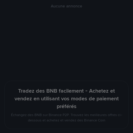
Aucune annonce
Tradez des BNB facilement - Achetez et
vendez en utilisant vos modes de paiement
préférés
Échangez des BNB sur Binance P2P. Trouvez les meilleures offres ci-
dessous et achetez et vendez des Binance Coin