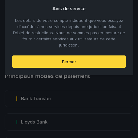
cryptomonnaies ouverte.
Avis de service
Les détails de votre compte indiquent que vous essayez
Tradez à des prix avantageux pour vous
d’accéder à nos services depuis une juridiction faisant
l’objet de restrictions. Nous ne sommes pas en mesure de
Tradez des cryptos en étant libres d’acheter et de vendre à votre
fournir certains services aux utilisateurs de cette
prix. Achetez ou vendez à partir des offres existantes, ou créez
juridiction.
des annonces commerciales pour fixer vos propres prix.
Blog P2P
Voir plus
Fermer
Principaux modes de paiement
Bank Transfer
Lloyds Bank