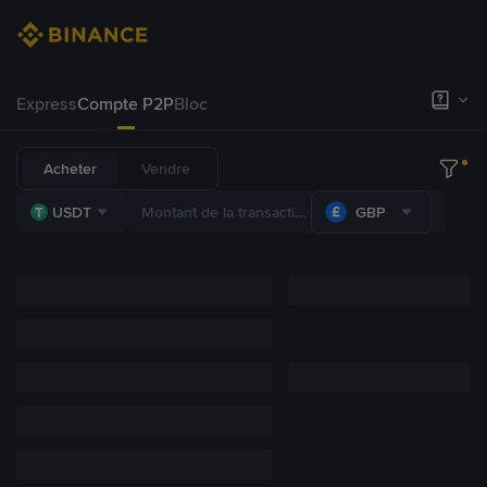
Express
Compte P2P
Bloc
Acheter
Vendre
USDT
GBP