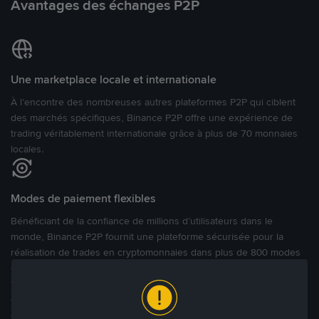
Avantages des échanges P2P
Une marketplace locale et internationale
À l’encontre des nombreuses autres plateformes P2P qui ciblent
des marchés spécifiques, Binance P2P offre une expérience de
trading véritablement internationale grâce à plus de 70 monnaies
locales.
Modes de paiement flexibles
Bénéficiant de la confiance de millions d’utilisateurs dans le
monde, Binance P2P fournit une plateforme sécurisée pour la
réalisation de trades en cryptomonnaies dans plus de 800 modes
de paiement et plus de 100 monnaies fiat. Les utilisateurs peuvent
facilement acheter, vendre et trader des cryptomonnaies
directement avec d’autres utilisateurs, tout en définissant leurs prix
et leurs modes de paiement préférés sur une Marketplace de