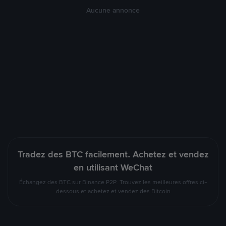
Aucune annonce
Tradez des BTC facilement. Achetez et vendez
en utilisant WeChat
Échangez des BTC sur Binance P2P. Trouvez les meilleures offres ci-
dessous et achetez et vendez des Bitcoin