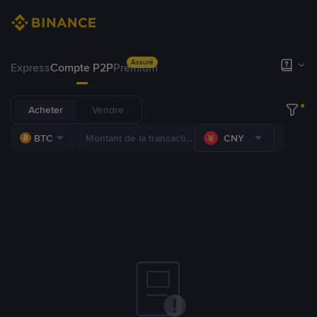
Assuré
Express
Compte P2P
Premium
Acheter
Vendre
BTC
CNY