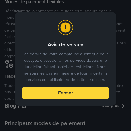
Modes de paiement flexibles
Bénéficiant de la confiance de millions d’utilisateurs dans le
monde, Binance P2P fournit une plateforme sécurisée pour la
réalisation de trades en cryptomonnaies dans plus de 800 modes
de paiement et plus de 100 monnaies fiat. Les utilisateurs peuvent
facilement acheter, vendre et trader des cryptomonnaies
directement avec d’autres utilisateurs, tout en définissant leurs prix
Avis de service
et leurs modes de paiement préférés sur une Marketplace de
Les détails de votre compte indiquent que vous
cryptomonnaies ouverte.
essayez d’accéder à nos services depuis une
juridiction faisant l’objet de restrictions. Nous
ne sommes pas en mesure de fournir certains
Tradez à des prix avantageux pour vous
services aux utilisateurs de cette juridiction.
Tradez des cryptos en étant libres d’acheter et de vendre à votre
prix. Achetez ou vendez à partir des offres existantes, ou créez
Fermer
des annonces commerciales pour fixer vos propres prix.
Blog P2P
Voir plus
Principaux modes de paiement