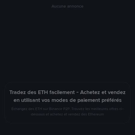
Aucune annonce
Tradez des ETH facilement - Achetez et vendez
en utilisant vos modes de paiement préférés
Échangez des ETH sur Binance P2P. Trouvez les meilleures offres ci-
dessous et achetez et vendez des Ethereum