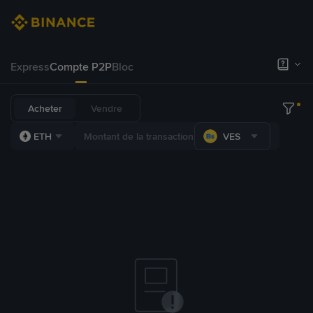
Express
Compte P2P
Bloc
Acheter
Vendre
ETH
VES