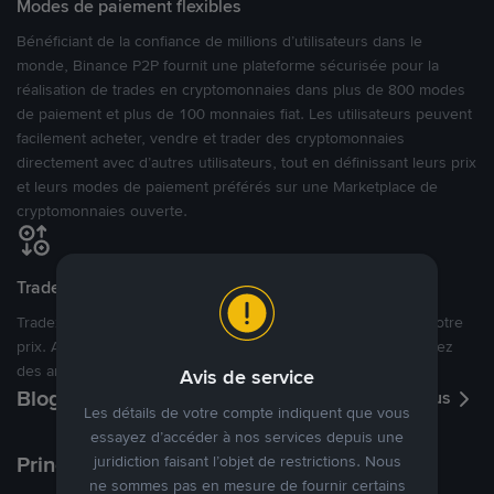
Modes de paiement flexibles
Bénéficiant de la confiance de millions d’utilisateurs dans le
monde, Binance P2P fournit une plateforme sécurisée pour la
réalisation de trades en cryptomonnaies dans plus de 800 modes
de paiement et plus de 100 monnaies fiat. Les utilisateurs peuvent
facilement acheter, vendre et trader des cryptomonnaies
directement avec d’autres utilisateurs, tout en définissant leurs prix
et leurs modes de paiement préférés sur une Marketplace de
cryptomonnaies ouverte.
Tradez à des prix avantageux pour vous
Tradez des cryptos en étant libres d’acheter et de vendre à votre
prix. Achetez ou vendez à partir des offres existantes, ou créez
des annonces commerciales pour fixer vos propres prix.
Avis de service
Blog P2P
Voir plus
Les détails de votre compte indiquent que vous
essayez d’accéder à nos services depuis une
Principaux modes de paiement
juridiction faisant l’objet de restrictions. Nous
ne sommes pas en mesure de fournir certains