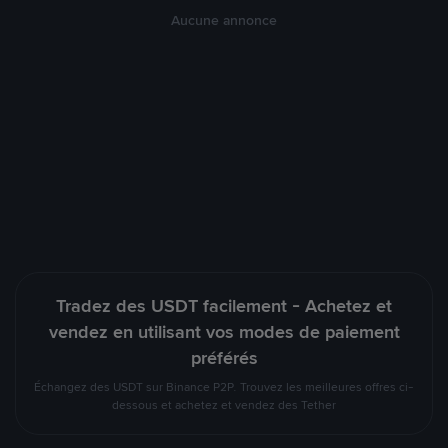
Aucune annonce
Tradez des USDT facilement - Achetez et
vendez en utilisant vos modes de paiement
préférés
Échangez des USDT sur Binance P2P. Trouvez les meilleures offres ci-
dessous et achetez et vendez des Tether