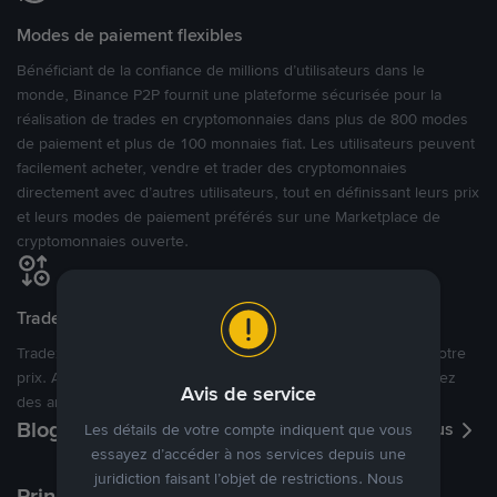
Modes de paiement flexibles
Bénéficiant de la confiance de millions d’utilisateurs dans le
monde, Binance P2P fournit une plateforme sécurisée pour la
réalisation de trades en cryptomonnaies dans plus de 800 modes
de paiement et plus de 100 monnaies fiat. Les utilisateurs peuvent
facilement acheter, vendre et trader des cryptomonnaies
directement avec d’autres utilisateurs, tout en définissant leurs prix
et leurs modes de paiement préférés sur une Marketplace de
cryptomonnaies ouverte.
Tradez à des prix avantageux pour vous
Tradez des cryptos en étant libres d’acheter et de vendre à votre
prix. Achetez ou vendez à partir des offres existantes, ou créez
Avis de service
des annonces commerciales pour fixer vos propres prix.
Blog P2P
Voir plus
Les détails de votre compte indiquent que vous
essayez d’accéder à nos services depuis une
juridiction faisant l’objet de restrictions. Nous
Principaux modes de paiement