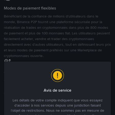
Modes de paiement flexibles
Bénéficiant de la confiance de millions d’utilisateurs dans le
monde, Binance P2P fournit une plateforme sécurisée pour la
réalisation de trades en cryptomonnaies dans plus de 800 modes
de paiement et plus de 100 monnaies fiat. Les utilisateurs peuvent
facilement acheter, vendre et trader des cryptomonnaies
directement avec d’autres utilisateurs, tout en définissant leurs prix
et leurs modes de paiement préférés sur une Marketplace de
cryptomonnaies ouverte.
Tradez à des prix avantageux pour vous
Tradez des cryptos en étant libres d’acheter et de vendre à votre
prix. Achetez ou vendez à partir des offres existantes, ou créez
Avis de service
des annonces commerciales pour fixer vos propres prix.
Blog P2P
Voir plus
Les détails de votre compte indiquent que vous essayez
d’accéder à nos services depuis une juridiction faisant
l’objet de restrictions. Nous ne sommes pas en mesure de
Principaux modes de paiement