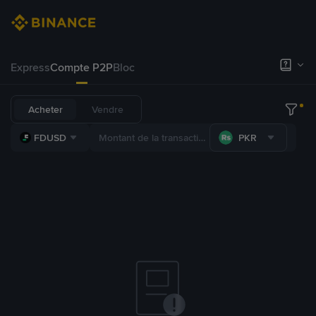
Express
Compte P2P
Bloc
Acheter
Vendre
FDUSD
PKR