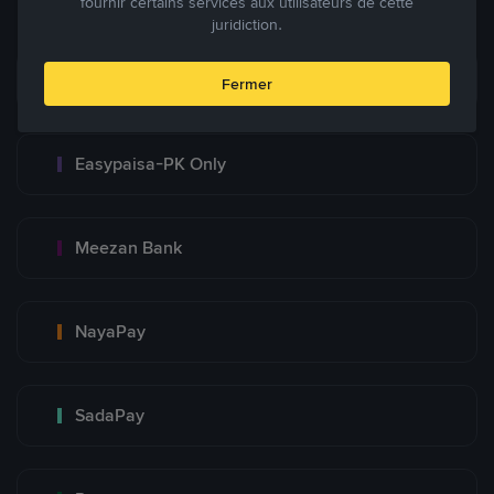
fournir certains services aux utilisateurs de cette
juridiction.
Bank Transfer
Fermer
Easypaisa-PK Only
Meezan Bank
NayaPay
SadaPay