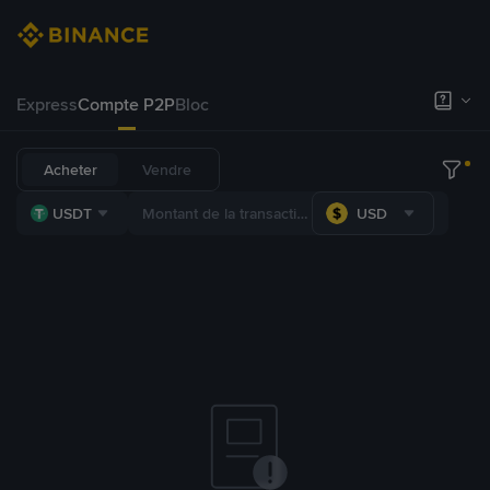
Express
Compte P2P
Bloc
Acheter
Vendre
USDT
USD