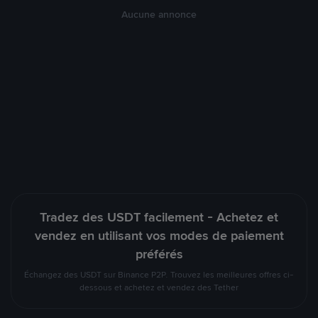
Aucune annonce
Tradez des USDT facilement - Achetez et
vendez en utilisant vos modes de paiement
préférés
Échangez des USDT sur Binance P2P. Trouvez les meilleures offres ci-
dessous et achetez et vendez des Tether