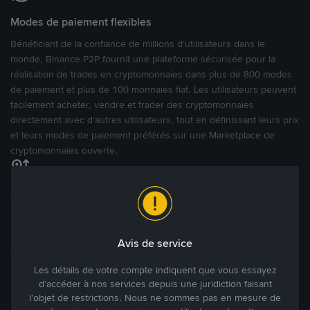
Modes de paiement flexibles
Bénéficiant de la confiance de millions d’utilisateurs dans le
monde, Binance P2P fournit une plateforme sécurisée pour la
réalisation de trades en cryptomonnaies dans plus de 800 modes
de paiement et plus de 100 monnaies fiat. Les utilisateurs peuvent
facilement acheter, vendre et trader des cryptomonnaies
directement avec d’autres utilisateurs, tout en définissant leurs prix
et leurs modes de paiement préférés sur une Marketplace de
cryptomonnaies ouverte.
Tradez à des prix avantageux pour vous
Tradez des cryptos en étant libres d’acheter et de vendre à votre
prix. Achetez ou vendez à partir des offres existantes, ou créez
Avis de service
des annonces commerciales pour fixer vos propres prix.
Blog P2P
Voir plus
Les détails de votre compte indiquent que vous essayez
d’accéder à nos services depuis une juridiction faisant
l’objet de restrictions. Nous ne sommes pas en mesure de
Principaux modes de paiement