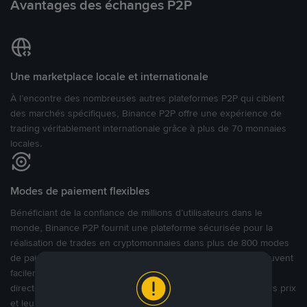
Avantages des échanges P2P
Une marketplace locale et internationale
À l’encontre des nombreuses autres plateformes P2P qui ciblent
des marchés spécifiques, Binance P2P offre une expérience de
trading véritablement internationale grâce à plus de 70 monnaies
locales.
Modes de paiement flexibles
Bénéficiant de la confiance de millions d’utilisateurs dans le
monde, Binance P2P fournit une plateforme sécurisée pour la
réalisation de trades en cryptomonnaies dans plus de 800 modes
de paiement et plus de 100 monnaies fiat. Les utilisateurs peuvent
facilement acheter, vendre et trader des cryptomonnaies
directement avec d’autres utilisateurs, tout en définissant leurs prix
et leurs modes de paiement préférés sur une Marketplace de