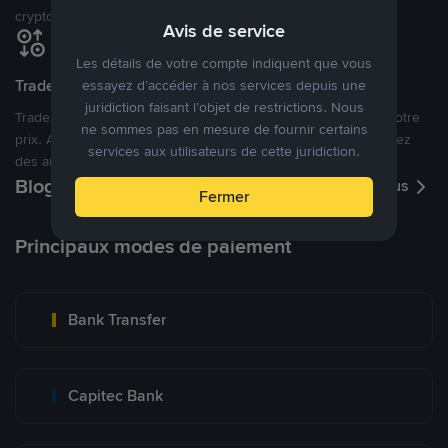
cryptomonnaies ouverte.
Avis de service
Les détails de votre compte indiquent que vous
Tradez à des prix avantageux pour vous
essayez d’accéder à nos services depuis une
juridiction faisant l’objet de restrictions. Nous
Tradez des cryptos en étant libres d’acheter et de vendre à votre
ne sommes pas en mesure de fournir certains
prix. Achetez ou vendez à partir des offres existantes, ou créez
services aux utilisateurs de cette juridiction.
des annonces commerciales pour fixer vos propres prix.
Blog P2P
Voir plus
Fermer
Principaux modes de paiement
Bank Transfer
Capitec Bank