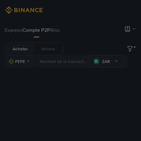
Express
Compte P2P
Bloc
Acheter
Vendre
PEPE
ZAR