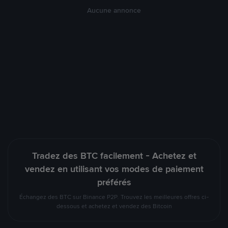
Aucune annonce
Tradez des BTC facilement - Achetez et
vendez en utilisant vos modes de paiement
préférés
Échangez des BTC sur Binance P2P. Trouvez les meilleures offres ci-
dessous et achetez et vendez des Bitcoin