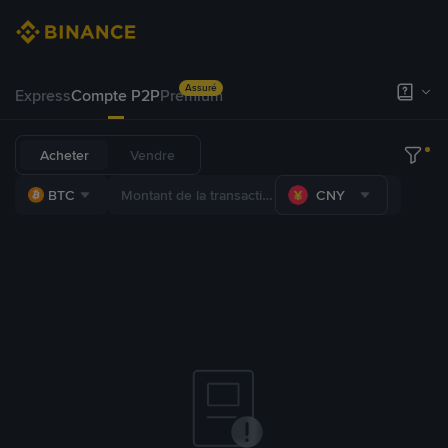
Assuré
Express
Compte P2P
Premium
Acheter
Vendre
BTC
CNY