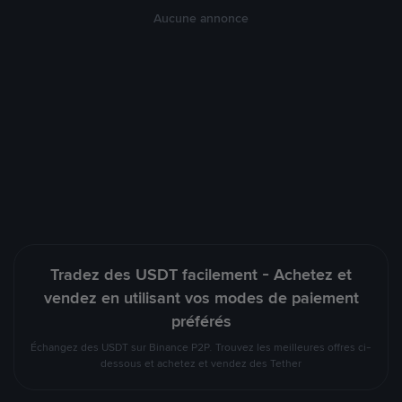
Aucune annonce
Tradez des USDT facilement - Achetez et
vendez en utilisant vos modes de paiement
préférés
Échangez des USDT sur Binance P2P. Trouvez les meilleures offres ci-
dessous et achetez et vendez des Tether