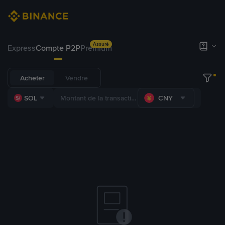
Assuré
Express
Compte P2P
Premium
Acheter
Vendre
SOL
CNY