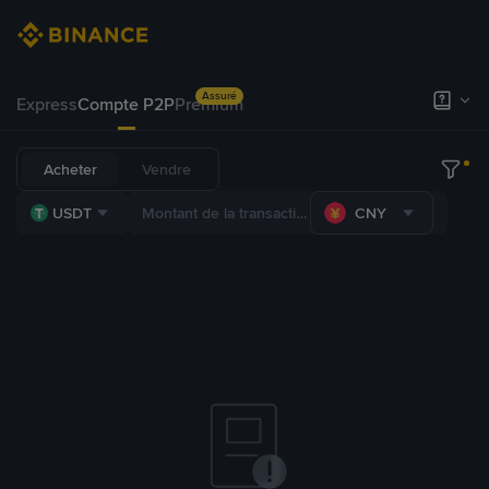
Assuré
Express
Compte P2P
Premium
Acheter
Vendre
USDT
CNY