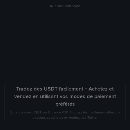
Aucune annonce
Tradez des USDT facilement - Achetez et
vendez en utilisant vos modes de paiement
préférés
Échangez des USDT sur Binance P2P. Trouvez les meilleures offres ci-
dessous et achetez et vendez des Tether