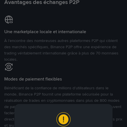
Avantages des échanges P2P
Une marketplace locale et internationale
À l’encontre des nombreuses autres plateformes P2P qui ciblent
des marchés spécifiques, Binance P2P offre une expérience de
trading véritablement internationale grâce à plus de 70 monnaies
locales.
Modes de paiement flexibles
Bénéficiant de la confiance de millions d’utilisateurs dans le
monde, Binance P2P fournit une plateforme sécurisée pour la
réalisation de trades en cryptomonnaies dans plus de 800 modes
de paiement et plus de 100 monnaies fiat. Les utilisateurs peuvent
facilement acheter, vendre et trader des cryptomonnaies
directement avec d’autres utilisateurs, tout en définissant leurs prix
et leurs modes de paiement préférés sur une Marketplace de