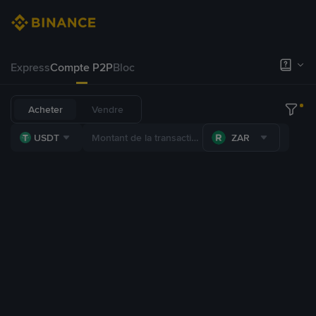
Express
Compte P2P
Bloc
Acheter
Vendre
USDT
ZAR