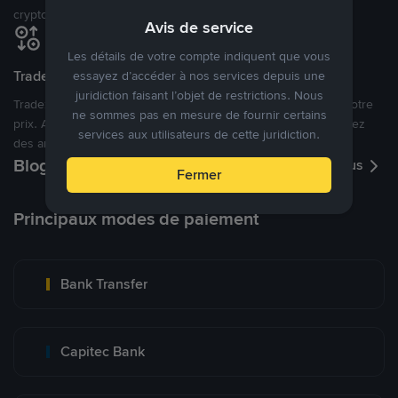
cryptomonnaies ouverte.
Avis de service
Les détails de votre compte indiquent que vous
Tradez à des prix avantageux pour vous
essayez d’accéder à nos services depuis une
juridiction faisant l’objet de restrictions. Nous
Tradez des cryptos en étant libres d’acheter et de vendre à votre
ne sommes pas en mesure de fournir certains
prix. Achetez ou vendez à partir des offres existantes, ou créez
services aux utilisateurs de cette juridiction.
des annonces commerciales pour fixer vos propres prix.
Blog P2P
Voir plus
Fermer
Principaux modes de paiement
Bank Transfer
Capitec Bank