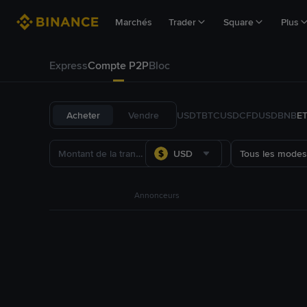
Marchés
Trader
Square
Plus
Express
Compte P2P
Bloc
Acheter
Vendre
USDT
BTC
USDC
FDUSD
BNB
E
USD
Tous les modes
Annonceurs