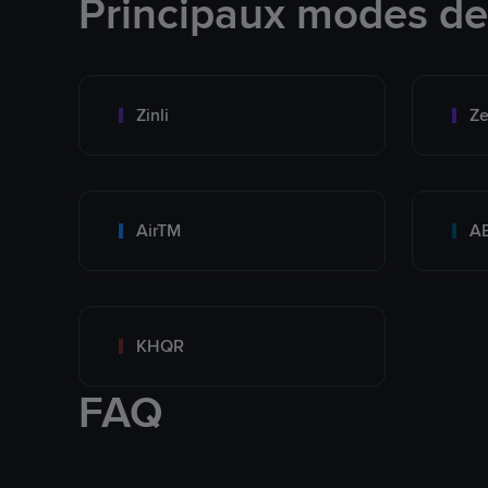
Principaux modes d
Zinli
Ze
AirTM
A
KHQR
FAQ