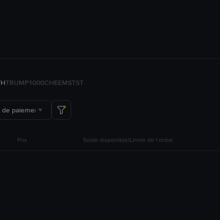
TH
TRUMP
1000CHEEMS
TST
 de paiement
Prix
Solde disponible/Limite de l’ordre