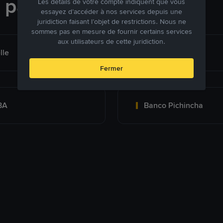
e paiement
Les détails de votre compte indiquent que vous
essayez d’accéder à nos services depuis une
juridiction faisant l’objet de restrictions. Nous ne
sommes pas en mesure de fournir certains services
aux utilisateurs de cette juridiction.
lle
Bank Transfer
Fermer
BA
Banco Pichincha