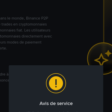
s dans le monde, Binance P2P
de trades en cryptomonnaies
nnaies fiat. Les utilisateurs
yptomonnaies directement avec
t leurs modes de paiement
rte.
dre à votre prix. Achetez ou
annonces commerciales pour
Avis de service