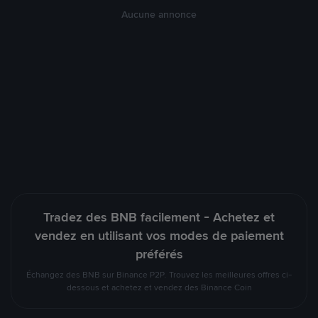
Aucune annonce
Tradez des BNB facilement - Achetez et
vendez en utilisant vos modes de paiement
préférés
Échangez des BNB sur Binance P2P. Trouvez les meilleures offres ci-
dessous et achetez et vendez des Binance Coin