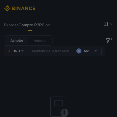
Express
Compte P2P
Bloc
Acheter
Vendre
BNB
ARS