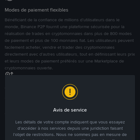
Modes de paiement flexibles
Bénéficiant de la confiance de millions d’utilisateurs dans le
monde, Binance P2P fournit une plateforme sécurisée pour la
réalisation de trades en cryptomonnaies dans plus de 800 modes
de paiement et plus de 100 monnaies fiat. Les utilisateurs peuvent
facilement acheter, vendre et trader des cryptomonnaies
directement avec d’autres utilisateurs, tout en définissant leurs prix
et leurs modes de paiement préférés sur une Marketplace de
cryptomonnaies ouverte.
Tradez à des prix avantageux pour vous
Tradez des cryptos en étant libres d’acheter et de vendre à votre
prix. Achetez ou vendez à partir des offres existantes, ou créez
Avis de service
des annonces commerciales pour fixer vos propres prix.
Blog P2P
Voir plus
Les détails de votre compte indiquent que vous essayez
d’accéder à nos services depuis une juridiction faisant
l’objet de restrictions. Nous ne sommes pas en mesure de
Principaux modes de paiement