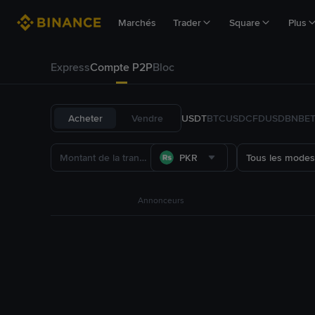
Marchés
Trader
Square
Plus
Express
Compte P2P
Bloc
Acheter
Vendre
USDT
BTC
USDC
FDUSD
BNB
E
PKR
Tous les modes
Annonceurs