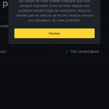
e paiement
Les détails de votre compte indiquent que vous
essayez d’accéder à nos services depuis une
juridiction faisant l’objet de restrictions. Nous ne
sommes pas en mesure de fournir certains services
aux utilisateurs de cette juridiction.
sypaisa-PK Only
Meezan Bank
Fermer
ast
The United Bank