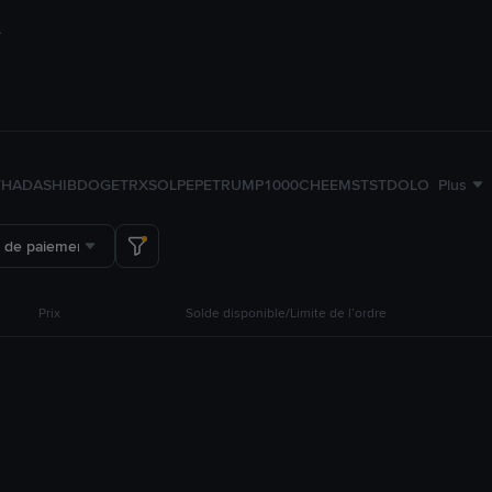
TH
ADA
SHIB
DOGE
TRX
SOL
PEPE
TRUMP
1000CHEEMS
TST
DOLO
Plus
 de paiement
Prix
Solde disponible/Limite de l’ordre