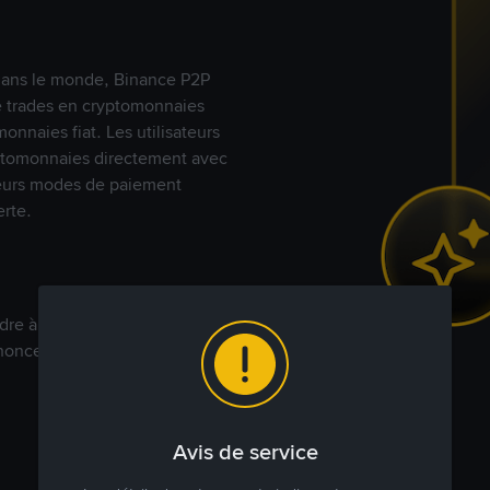
s dans le monde, Binance P2P
de trades en cryptomonnaies
nnaies fiat. Les utilisateurs
yptomonnaies directement avec
t leurs modes de paiement
rte.
dre à votre prix. Achetez ou
annonces commerciales pour
Avis de service