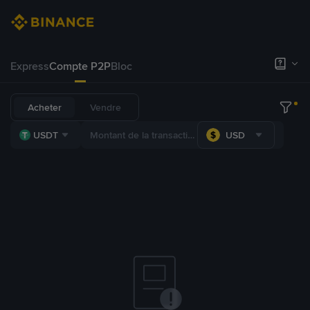
Express
Compte P2P
Bloc
Acheter
Vendre
USDT
USD