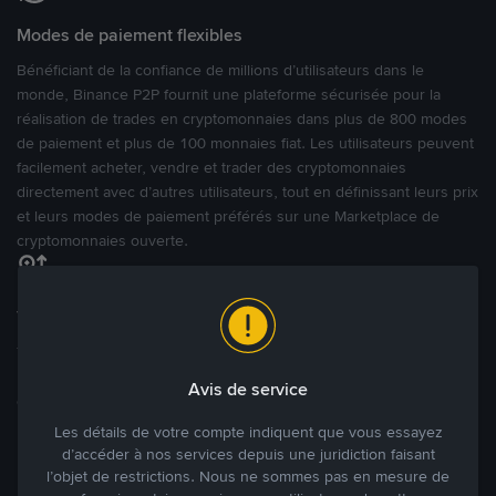
Modes de paiement flexibles
Bénéficiant de la confiance de millions d’utilisateurs dans le
monde, Binance P2P fournit une plateforme sécurisée pour la
réalisation de trades en cryptomonnaies dans plus de 800 modes
de paiement et plus de 100 monnaies fiat. Les utilisateurs peuvent
facilement acheter, vendre et trader des cryptomonnaies
directement avec d’autres utilisateurs, tout en définissant leurs prix
et leurs modes de paiement préférés sur une Marketplace de
cryptomonnaies ouverte.
Tradez à des prix avantageux pour vous
Tradez des cryptos en étant libres d’acheter et de vendre à votre
prix. Achetez ou vendez à partir des offres existantes, ou créez
Avis de service
des annonces commerciales pour fixer vos propres prix.
Blog P2P
Voir plus
Les détails de votre compte indiquent que vous essayez
d’accéder à nos services depuis une juridiction faisant
l’objet de restrictions. Nous ne sommes pas en mesure de
Principaux modes de paiement