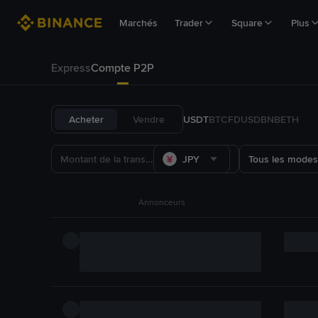
Marchés
Trader
Square
Plus
Express
Compte P2P
Acheter
Vendre
USDT
BTC
FDUSD
BNB
ETH
JPY
Tous les modes
Annonceurs