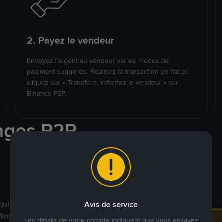
2. Payez le vendeur
Envoyez l’argent au vendeur via les modes de
paiement suggérés. Réalisez la transaction en fiat et
cliquez sur « Transféré, informer le vendeur » sur
Binance P2P.
nges P2P
qui ciblent des marchés
Avis de service
ding véritablement
Les détails de votre compte indiquent que vous essayez