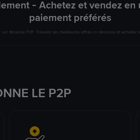
lement - Achetez et vendez en u
paiement préférés
ur Binance P2P. Trouvez les meilleures offres ci-dessous et achetez 
NNE LE P2P