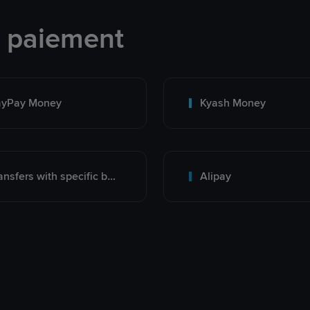
e paiement
ayPay Money
Kyash Money
Transfers with specific bank
Alipay