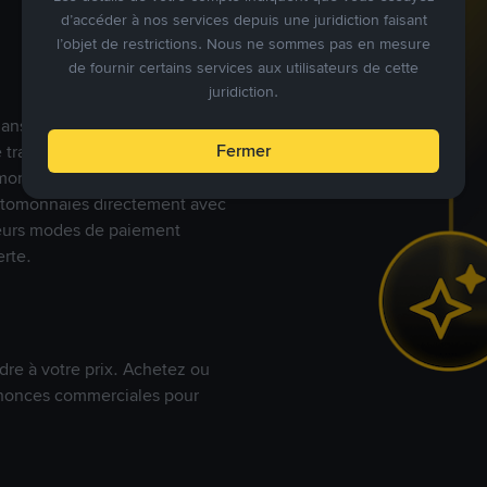
d’accéder à nos services depuis une juridiction faisant
l’objet de restrictions. Nous ne sommes pas en mesure
de fournir certains services aux utilisateurs de cette
juridiction.
s dans le monde, Binance P2P
Fermer
de trades en cryptomonnaies
nnaies fiat. Les utilisateurs
yptomonnaies directement avec
t leurs modes de paiement
rte.
dre à votre prix. Achetez ou
annonces commerciales pour