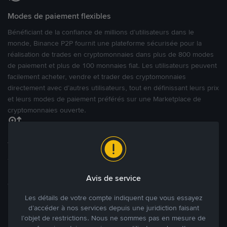
Modes de paiement flexibles
Bénéficiant de la confiance de millions d’utilisateurs dans le
monde, Binance P2P fournit une plateforme sécurisée pour la
réalisation de trades en cryptomonnaies dans plus de 800 modes
de paiement et plus de 100 monnaies fiat. Les utilisateurs peuvent
facilement acheter, vendre et trader des cryptomonnaies
directement avec d’autres utilisateurs, tout en définissant leurs prix
et leurs modes de paiement préférés sur une Marketplace de
cryptomonnaies ouverte.
Tradez à des prix avantageux pour vous
Tradez des cryptos en étant libres d’acheter et de vendre à votre
prix. Achetez ou vendez à partir des offres existantes, ou créez
Avis de service
des annonces commerciales pour fixer vos propres prix.
Blog P2P
Voir plus
Les détails de votre compte indiquent que vous essayez
d’accéder à nos services depuis une juridiction faisant
l’objet de restrictions. Nous ne sommes pas en mesure de
Principaux modes de paiement