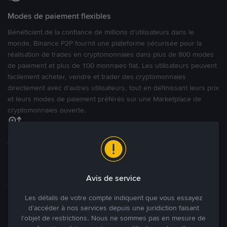
Modes de paiement flexibles
Bénéficiant de la confiance de millions d’utilisateurs dans le
monde, Binance P2P fournit une plateforme sécurisée pour la
réalisation de trades en cryptomonnaies dans plus de 800 modes
de paiement et plus de 100 monnaies fiat. Les utilisateurs peuvent
facilement acheter, vendre et trader des cryptomonnaies
directement avec d’autres utilisateurs, tout en définissant leurs prix
et leurs modes de paiement préférés sur une Marketplace de
cryptomonnaies ouverte.
Tradez à des prix avantageux pour vous
Tradez des cryptos en étant libres d’acheter et de vendre à votre
prix. Achetez ou vendez à partir des offres existantes, ou créez
Avis de service
des annonces commerciales pour fixer vos propres prix.
Blog P2P
Voir plus
Les détails de votre compte indiquent que vous essayez
d’accéder à nos services depuis une juridiction faisant
l’objet de restrictions. Nous ne sommes pas en mesure de
Principaux modes de paiement