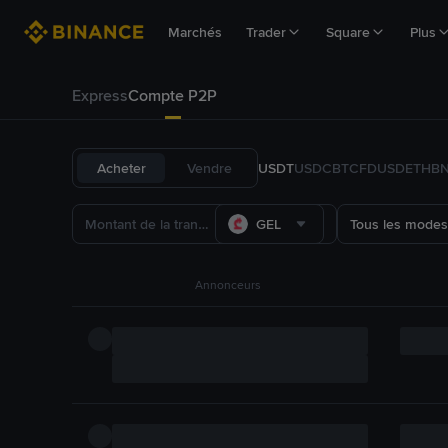
Marchés
Trader
Square
Plus
Express
Compte P2P
Acheter
Vendre
USDT
USDC
BTC
FDUSD
ETH
B
GEL
Tous les modes
Annonceurs