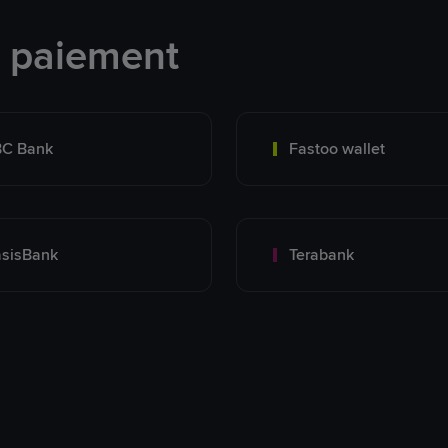
e paiement
BC Bank
Fastoo wallet
sisBank
Terabank