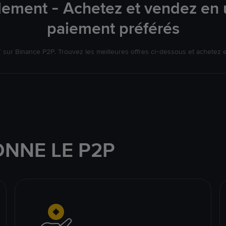
lement - Achetez et vendez en u
paiement préférés
ur Binance P2P. Trouvez les meilleures offres ci-dessous et achetez 
NNE LE P2P