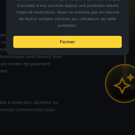
d’accéder à nos services depuis une juridiction faisant
l’objet de restrictions. Nous ne sommes pas en mesure
de fournir certains services aux utilisateurs de cette
juridiction.
s dans le monde, Binance P2P
Fermer
de trades en cryptomonnaies
nnaies fiat. Les utilisateurs
yptomonnaies directement avec
t leurs modes de paiement
rte.
dre à votre prix. Achetez ou
annonces commerciales pour