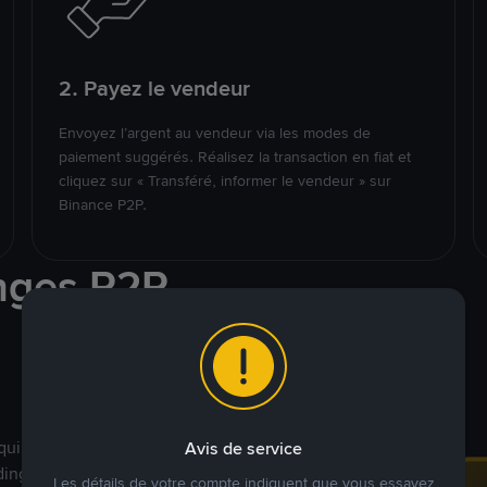
2. Payez le vendeur
Envoyez l’argent au vendeur via les modes de
paiement suggérés. Réalisez la transaction en fiat et
cliquez sur « Transféré, informer le vendeur » sur
Binance P2P.
nges P2P
qui ciblent des marchés
Avis de service
ding véritablement
Les détails de votre compte indiquent que vous essayez