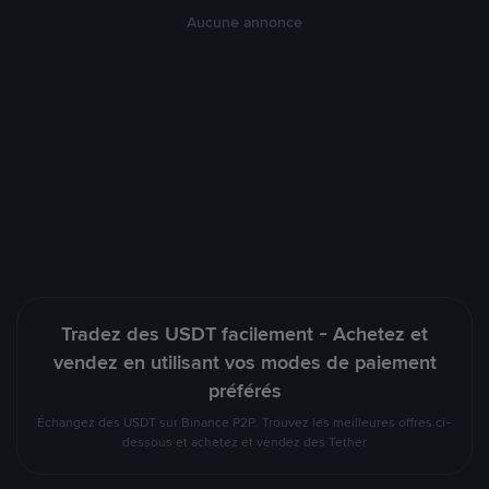
Aucune annonce
Tradez des USDT facilement - Achetez et
vendez en utilisant vos modes de paiement
préférés
Échangez des USDT sur Binance P2P. Trouvez les meilleures offres ci-
dessous et achetez et vendez des Tether