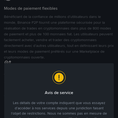
Modes de paiement flexibles
Bénéficiant de la confiance de millions d’utilisateurs dans le
monde, Binance P2P fournit une plateforme sécurisée pour la
réalisation de trades en cryptomonnaies dans plus de 800 modes
de paiement et plus de 100 monnaies fiat. Les utilisateurs peuvent
facilement acheter, vendre et trader des cryptomonnaies
directement avec d’autres utilisateurs, tout en définissant leurs prix
et leurs modes de paiement préférés sur une Marketplace de
cryptomonnaies ouverte.
Tradez à des prix avantageux pour vous
Tradez des cryptos en étant libres d’acheter et de vendre à votre
prix. Achetez ou vendez à partir des offres existantes, ou créez
Avis de service
des annonces commerciales pour fixer vos propres prix.
Blog P2P
Voir plus
Les détails de votre compte indiquent que vous essayez
d’accéder à nos services depuis une juridiction faisant
l’objet de restrictions. Nous ne sommes pas en mesure de
Principaux modes de paiement