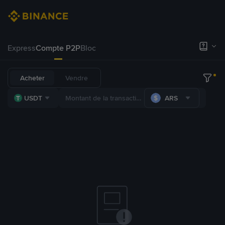
Express
Compte P2P
Bloc
Acheter
Vendre
USDT
ARS