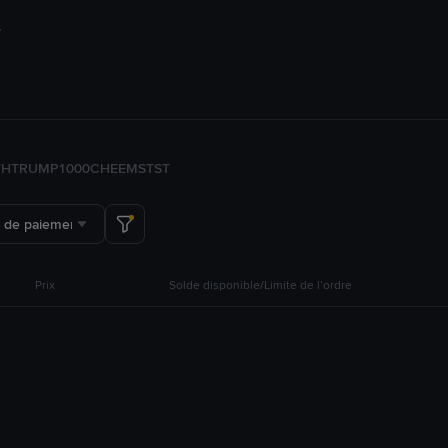
TH
TRUMP
1000CHEEMS
TST
 de paiement
Prix
Solde disponible/Limite de l’ordre