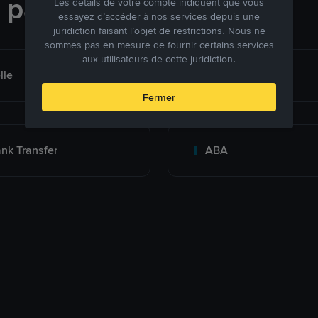
e paiement
Les détails de votre compte indiquent que vous
essayez d’accéder à nos services depuis une
juridiction faisant l’objet de restrictions. Nous ne
sommes pas en mesure de fournir certains services
aux utilisateurs de cette juridiction.
lle
AirTM
Fermer
nk Transfer
ABA