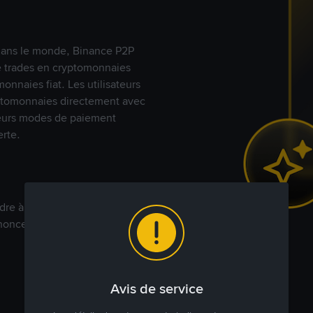
s dans le monde, Binance P2P
de trades en cryptomonnaies
nnaies fiat. Les utilisateurs
yptomonnaies directement avec
t leurs modes de paiement
rte.
dre à votre prix. Achetez ou
annonces commerciales pour
Avis de service