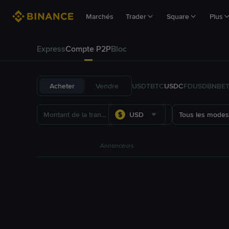
Marchés
Trader
Square
Plus
Express
Compte P2P
Bloc
Acheter
Vendre
USDT
BTC
USDC
FDUSD
BNB
E
USD
Tous les modes
Annonceurs