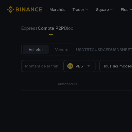
Marchés
Trader
Square
Plus
Express
Compte P2P
Bloc
Acheter
Vendre
USDT
BTC
USDC
FDUSD
BNB
E
VES
Tous les modes
Annonceurs