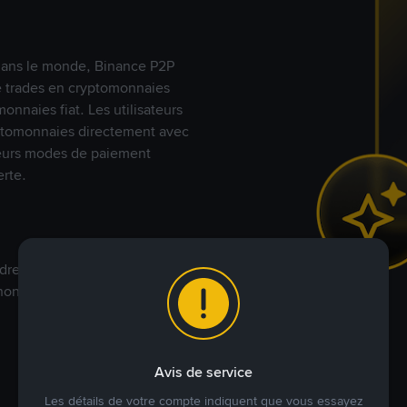
s dans le monde, Binance P2P
de trades en cryptomonnaies
nnaies fiat. Les utilisateurs
yptomonnaies directement avec
t leurs modes de paiement
rte.
dre à votre prix. Achetez ou
annonces commerciales pour
Avis de service
Les détails de votre compte indiquent que vous essayez