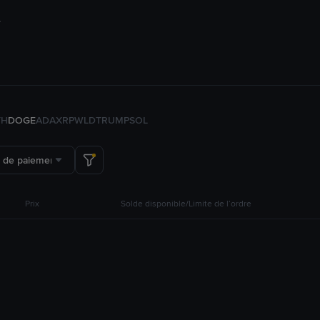
TH
DOGE
ADA
XRP
WLD
TRUMP
SOL
 de paiement
Prix
Solde disponible/Limite de l’ordre