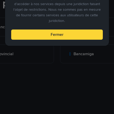
e paiement
d’accéder à nos services depuis une juridiction faisant
l’objet de restrictions. Nous ne sommes pas en mesure
de fournir certains services aux utilisateurs de cette
juridiction.
nco de Venezuela
Banesco
Fermer
ovincial
Bancamiga