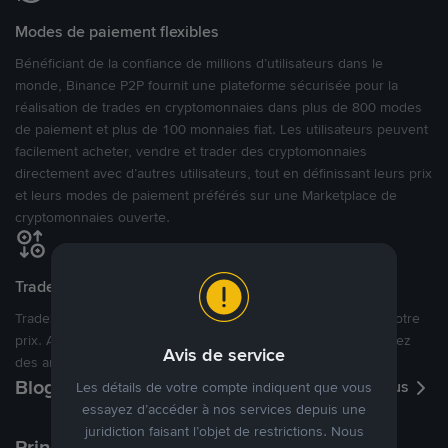
Modes de paiement flexibles
Bénéficiant de la confiance de millions d’utilisateurs dans le
monde, Binance P2P fournit une plateforme sécurisée pour la
réalisation de trades en cryptomonnaies dans plus de 800 modes
de paiement et plus de 100 monnaies fiat. Les utilisateurs peuvent
facilement acheter, vendre et trader des cryptomonnaies
directement avec d’autres utilisateurs, tout en définissant leurs prix
et leurs modes de paiement préférés sur une Marketplace de
cryptomonnaies ouverte.
Tradez à des prix avantageux pour vous
Tradez des cryptos en étant libres d’acheter et de vendre à votre
prix. Achetez ou vendez à partir des offres existantes, ou créez
Avis de service
des annonces commerciales pour fixer vos propres prix.
Blog P2P
Voir plus
Les détails de votre compte indiquent que vous
essayez d’accéder à nos services depuis une
juridiction faisant l’objet de restrictions. Nous
Principaux modes de paiement