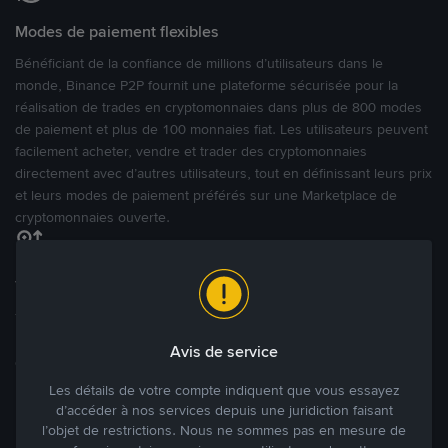
Modes de paiement flexibles
Bénéficiant de la confiance de millions d’utilisateurs dans le
monde, Binance P2P fournit une plateforme sécurisée pour la
réalisation de trades en cryptomonnaies dans plus de 800 modes
de paiement et plus de 100 monnaies fiat. Les utilisateurs peuvent
facilement acheter, vendre et trader des cryptomonnaies
directement avec d’autres utilisateurs, tout en définissant leurs prix
et leurs modes de paiement préférés sur une Marketplace de
cryptomonnaies ouverte.
Tradez à des prix avantageux pour vous
Tradez des cryptos en étant libres d’acheter et de vendre à votre
prix. Achetez ou vendez à partir des offres existantes, ou créez
Avis de service
des annonces commerciales pour fixer vos propres prix.
Blog P2P
Voir plus
Les détails de votre compte indiquent que vous essayez
d’accéder à nos services depuis une juridiction faisant
l’objet de restrictions. Nous ne sommes pas en mesure de
Principaux modes de paiement