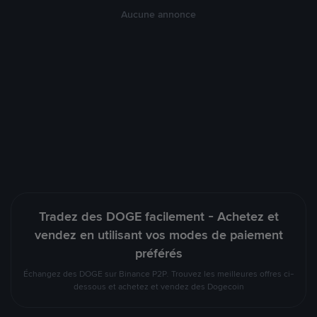
Aucune annonce
Tradez des DOGE facilement - Achetez et
vendez en utilisant vos modes de paiement
préférés
Échangez des DOGE sur Binance P2P. Trouvez les meilleures offres ci-
dessous et achetez et vendez des Dogecoin