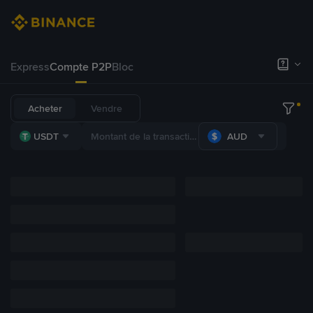
Express
Compte P2P
Bloc
Acheter
Vendre
USDT
AUD