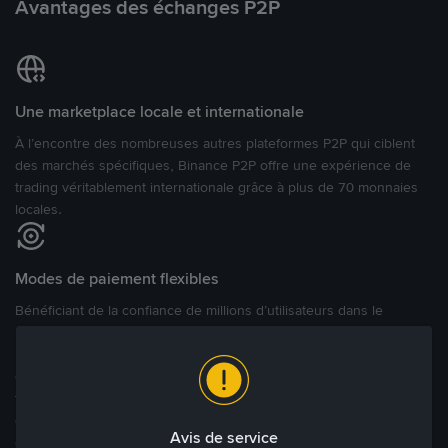
Avantages des échanges P2P
Une marketplace locale et internationale
À l’encontre des nombreuses autres plateformes P2P qui ciblent
des marchés spécifiques, Binance P2P offre une expérience de
trading véritablement internationale grâce à plus de 70 monnaies
locales.
Modes de paiement flexibles
Bénéficiant de la confiance de millions d’utilisateurs dans le
monde, Binance P2P fournit une plateforme sécurisée pour la
réalisation de trades en cryptomonnaies dans plus de 800 modes
de paiement et plus de 100 monnaies fiat. Les utilisateurs peuvent
facilement acheter, vendre et trader des cryptomonnaies
directement avec d’autres utilisateurs, tout en définissant leurs prix
Avis de service
et leurs modes de paiement préférés sur une Marketplace de