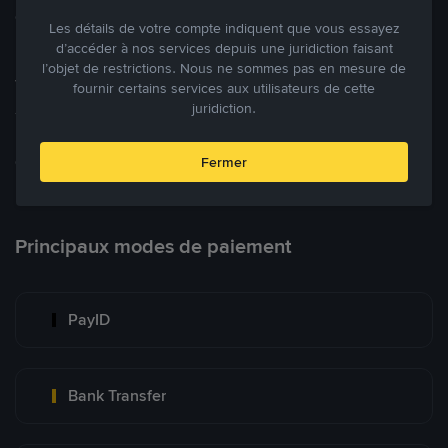
cryptomonnaies ouverte.
Les détails de votre compte indiquent que vous essayez
d’accéder à nos services depuis une juridiction faisant
l’objet de restrictions. Nous ne sommes pas en mesure de
Tradez à des prix avantageux pour vous
fournir certains services aux utilisateurs de cette
juridiction.
Tradez des cryptos en étant libres d’acheter et de vendre à votre
prix. Achetez ou vendez à partir des offres existantes, ou créez
des annonces commerciales pour fixer vos propres prix.
Fermer
Blog P2P
Voir plus
Principaux modes de paiement
PayID
Bank Transfer