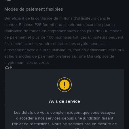
Modes de paiement flexibles
Bénéficiant de la confiance de millions d’utilisateurs dans le
monde, Binance P2P fournit une plateforme sécurisée pour la
réalisation de trades en cryptomonnaies dans plus de 800 modes
de paiement et plus de 100 monnaies fiat. Les utilisateurs peuvent
facilement acheter, vendre et trader des cryptomonnaies
directement avec d’autres utilisateurs, tout en définissant leurs prix
et leurs modes de paiement préférés sur une Marketplace de
cryptomonnaies ouverte.
Tradez à des prix avantageux pour vous
Tradez des cryptos en étant libres d’acheter et de vendre à votre
prix. Achetez ou vendez à partir des offres existantes, ou créez
Avis de service
des annonces commerciales pour fixer vos propres prix.
Blog P2P
Voir plus
Les détails de votre compte indiquent que vous essayez
d’accéder à nos services depuis une juridiction faisant
l’objet de restrictions. Nous ne sommes pas en mesure de
Principaux modes de paiement