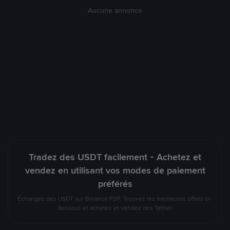
Aucune annonce
Tradez des USDT facilement - Achetez et
vendez en utilisant vos modes de paiement
préférés
Échangez des USDT sur Binance P2P. Trouvez les meilleures offres ci-
dessous et achetez et vendez des Tether