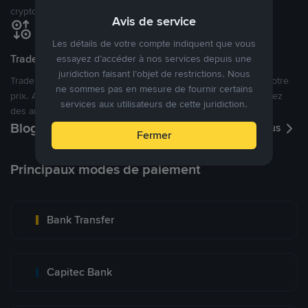
cryptomonnaies ouverte.
Avis de service
Les détails de votre compte indiquent que vous
Tradez à des prix avantageux pour vous
essayez d’accéder à nos services depuis une
juridiction faisant l’objet de restrictions. Nous
Tradez des cryptos en étant libres d’acheter et de vendre à votre
ne sommes pas en mesure de fournir certains
prix. Achetez ou vendez à partir des offres existantes, ou créez
services aux utilisateurs de cette juridiction.
des annonces commerciales pour fixer vos propres prix.
Blog P2P
Voir plus
Fermer
Principaux modes de paiement
Bank Transfer
Capitec Bank