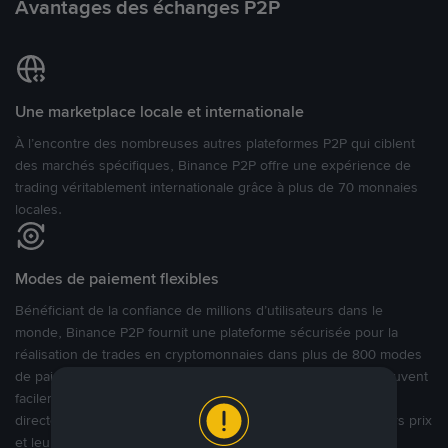
Avantages des échanges P2P
Une marketplace locale et internationale
À l’encontre des nombreuses autres plateformes P2P qui ciblent
des marchés spécifiques, Binance P2P offre une expérience de
trading véritablement internationale grâce à plus de 70 monnaies
locales.
Modes de paiement flexibles
Bénéficiant de la confiance de millions d’utilisateurs dans le
monde, Binance P2P fournit une plateforme sécurisée pour la
réalisation de trades en cryptomonnaies dans plus de 800 modes
de paiement et plus de 100 monnaies fiat. Les utilisateurs peuvent
facilement acheter, vendre et trader des cryptomonnaies
directement avec d’autres utilisateurs, tout en définissant leurs prix
et leurs modes de paiement préférés sur une Marketplace de