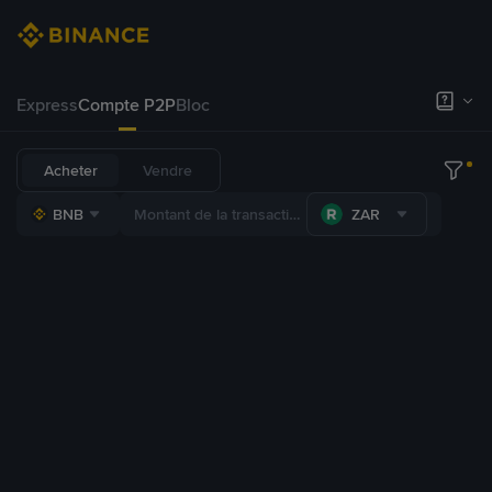
Express
Compte P2P
Bloc
Acheter
Vendre
BNB
ZAR