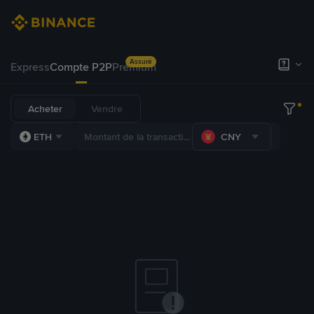
Assuré
Express
Compte P2P
Premium
Acheter
Vendre
ETH
CNY