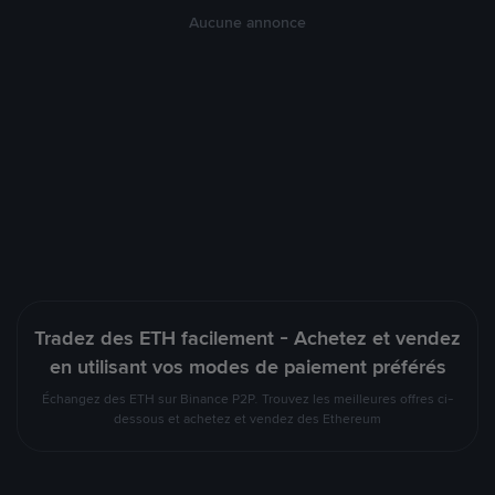
Aucune annonce
Tradez des ETH facilement - Achetez et vendez
en utilisant vos modes de paiement préférés
Échangez des ETH sur Binance P2P. Trouvez les meilleures offres ci-
dessous et achetez et vendez des Ethereum