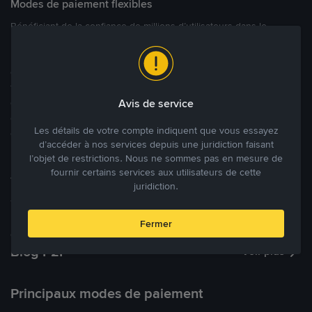
Modes de paiement flexibles
Bénéficiant de la confiance de millions d’utilisateurs dans le
monde, Binance P2P fournit une plateforme sécurisée pour la
réalisation de trades en cryptomonnaies dans plus de 800 modes
de paiement et plus de 100 monnaies fiat. Les utilisateurs peuvent
facilement acheter, vendre et trader des cryptomonnaies
directement avec d’autres utilisateurs, tout en définissant leurs prix
Avis de service
et leurs modes de paiement préférés sur une Marketplace de
Les détails de votre compte indiquent que vous essayez
cryptomonnaies ouverte.
d’accéder à nos services depuis une juridiction faisant
l’objet de restrictions. Nous ne sommes pas en mesure de
fournir certains services aux utilisateurs de cette
Tradez à des prix avantageux pour vous
juridiction.
Tradez des cryptos en étant libres d’acheter et de vendre à votre
prix. Achetez ou vendez à partir des offres existantes, ou créez
Fermer
des annonces commerciales pour fixer vos propres prix.
Blog P2P
Voir plus
Principaux modes de paiement