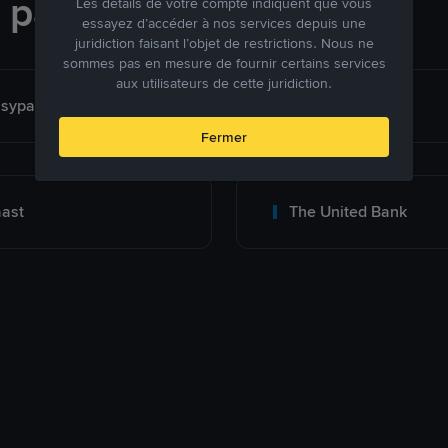
e paiement
Les détails de votre compte indiquent que vous
essayez d’accéder à nos services depuis une
juridiction faisant l’objet de restrictions. Nous ne
sommes pas en mesure de fournir certains services
aux utilisateurs de cette juridiction.
sypaisa-PK Only
Meezan Bank
Fermer
ast
The United Bank