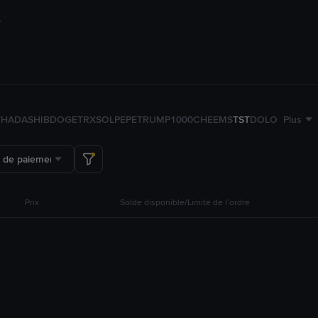
TH
ADA
SHIB
DOGE
TRX
SOL
PEPE
TRUMP
1000CHEEMS
TST
DOLO
Plus
 de paiement
Prix
Solde disponible/Limite de l’ordre