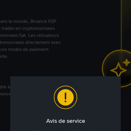
s dans le monde, Binance P2P
de trades en cryptomonnaies
nnaies fiat. Les utilisateurs
yptomonnaies directement avec
t leurs modes de paiement
rte.
dre à votre prix. Achetez ou
annonces commerciales pour
Avis de service