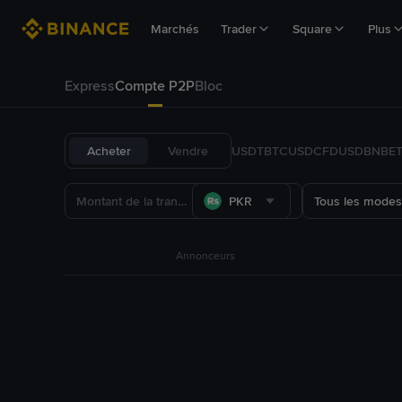
Marchés
Trader
Square
Plus
Express
Compte P2P
Bloc
Acheter
Vendre
USDT
BTC
USDC
FDUSD
BNB
E
PKR
Tous les modes
Annonceurs