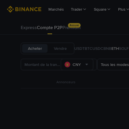
Marchés
Trader
Square
Plus
Assuré
Express
Compte P2P
Premium
Acheter
Vendre
USDT
BTC
USDC
BNB
ETH
SOL
CNY
Tous les modes
Annonceurs