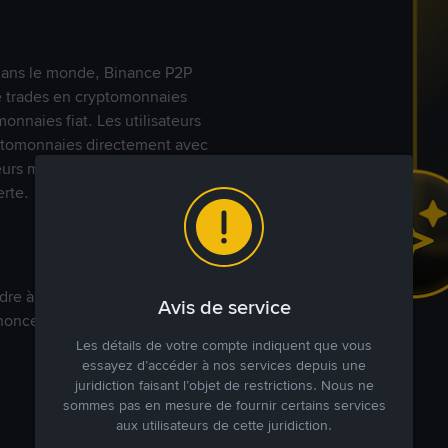
s dans le monde, Binance P2P
de trades en cryptomonnaies
nnaies fiat. Les utilisateurs
yptomonnaies directement avec
t leurs modes de paiement
rte.
dre à votre prix. Achetez ou
Avis de service
annonces commerciales pour
Les détails de votre compte indiquent que vous
essayez d’accéder à nos services depuis une
juridiction faisant l’objet de restrictions. Nous ne
sommes pas en mesure de fournir certains services
aux utilisateurs de cette juridiction.