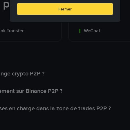
e paiement
Fermer
nk Transfer
WeChat
ange crypto P2P ?
ement sur Binance P2P ?
ses en charge dans la zone de trades P2P ?